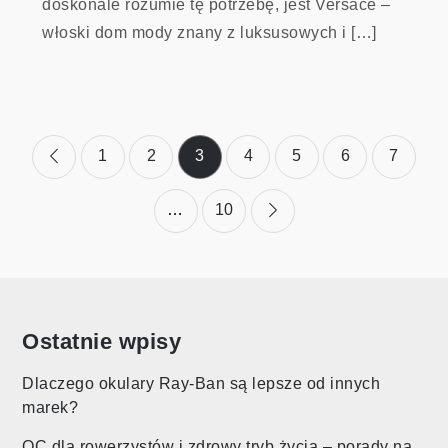
doskonale rozumie tę potrzebę, jest Versace –
włoski dom mody znany z luksusowych i […]
Stronicowanie
1
2
3
4
5
6
7
wpisów
…
10
Ostatnie wpisy
Dlaczego okulary Ray-Ban są lepsze od innych
marek?
OC dla rowerzystów i zdrowy tryb życia – porady na