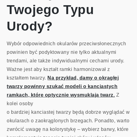
Twojego Typu
Urody?
Wybór odpowiednich okularów przeciwsłonecznych
powinien być podyktowany nie tylko aktualnymi
trendami, ale także indywidualnymi cechami urody.
Ważne jest aby kształt ramki harmonizował z
kształtem twarzy.
Na przykład, damy o okrągłej
twarzy powinny szukać modeli o kanciastych
ramkach, które optycznie wysmuklają twarz.
Z
kolei osoby
o bardziej kanciastej twarzy będą dobrze wyglądać w
okularach o zaokrąglonych brzegach. Ponadto, warto
zwrócić uwagę na kolorystykę – wybierz barwy, które