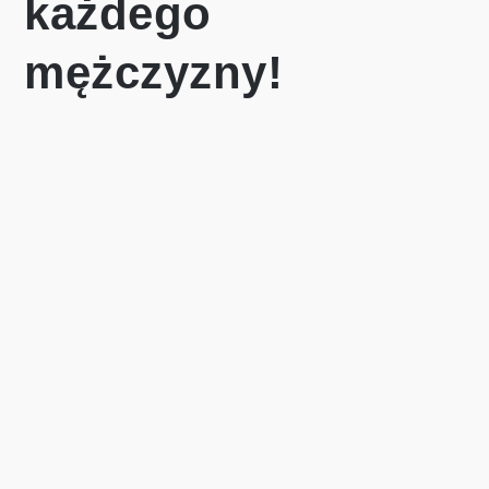
każdego
mężczyzny!