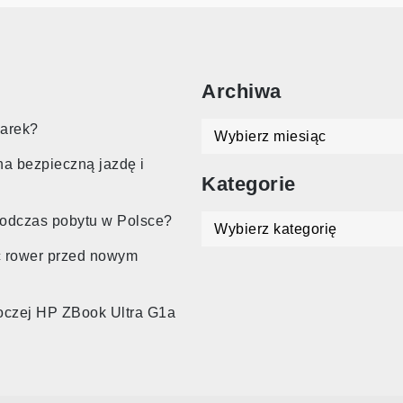
Archiwa
Archiwa
marek?
na bezpieczną jazdę i
Kategorie
podczas pobytu w Polsce?
Kategorie
ć rower przed nowym
oboczej HP ZBook Ultra G1a