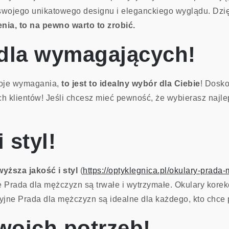
wojego unikatowego designu i eleganckiego wyglądu. Dzięk
nia, to na pewno warto to zrobić.
dla wymagających!
woje wymagania,
to jest to idealny wybór dla Ciebie
! Dosko
ch klientów! Jeśli chcesz mieć pewność, że wybierasz najle
 styl!
yższa jakość i styl
(
https://optyklegnica.pl/okulary-prada
e Prada dla mężczyzn są trwałe i wytrzymałe. Okulary korek
cyjne Prada dla mężczyzn są idealne dla każdego, kto chce p
oich potrzeb!