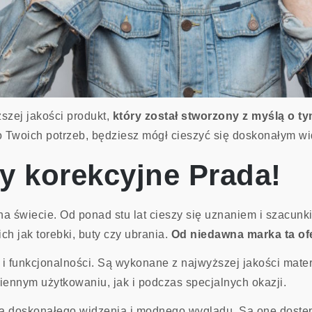
szej jakości produkt,
który został stworzony z myślą o t
 Twoich potrzeb, będziesz mógł cieszyć się doskonałym wi
y korekcyjne Prada!
 na świecie. Od ponad stu lat cieszy się uznaniem i szacun
h jak torebki, buty czy ubrania.
Od niedawna marka ta ofe
 i funkcjonalności. Są wykonane z najwyższej jakości mate
iennym użytkowaniu, jak i podczas specjalnych okazji.
a doskonałego widzenia i modnego wyglądu. Są one dostęp