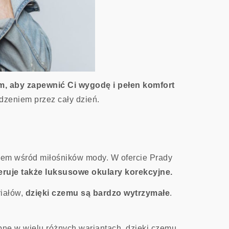
ym, aby zapewnić Ci wygodę i pełen komfort
dzeniem przez cały dzień.
kiem wśród miłośników mody. W ofercie Prady
ruje także luksusowe okulary korekcyjne.
riałów,
dzięki czemu są bardzo wytrzymałe
.
ne w wielu różnych wariantach, dzięki czemu