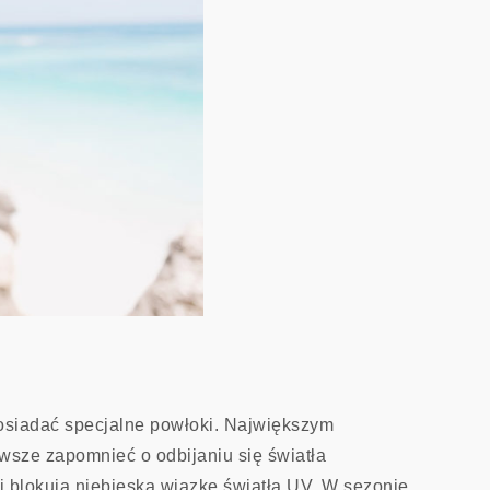
posiadać specjalne powłoki. Największym
wsze zapomnieć o odbijaniu się światła
i blokują niebieską wiązkę światła UV. W sezonie