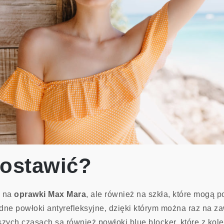
postawić?
o na
oprawki Max Mara
, ale również na szkła, które mogą 
ne powłoki antyrefleksyjne, dzięki którym można raz na za
ych czasach są również powłoki blue blocker, które z kole